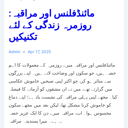
مائنڈفلنس اور مراقبہ:
روزمرہ زندگی کے لئے
تکنیکیں
Admin
Apr 17, 2025
مائنڈفلنس اور مراقبہ میرے روزمرہ کے معمولات کا اہم
حصہ ہیں، جو سکون اور وضاحت لاتے ہیں۔ اپنے بزرگوں
سے متاثر ہو کر، جو اکثر اپنی صبحیں خاموش عکاسی
میں گزارتے تھے، میں نے ان مشقوں کو آزمانے کا فیصلہ
کیا۔ مجھے اپنی پہلی مراقبہ کی نشست یاد ہے؛ اپنے دماغ
کو خاموش کرنا مشکل تھا، لیکن بعد میں مجھے سکون
محسوس ہوا۔ اب، مراقبہ میرے دن کا ایک عزیز حصہ
ہے۔ میرا پسندیدہ مراقبہ …