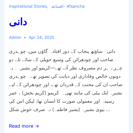
افسانچہ- Afsancha
,
Inspirational Stories
دانی
Admin
Apr 24, 2025
دانی ساؤتھ پنجاب کے دور افتادہ گاؤں میں، چوہدری
صاحب اور چودھرائن کی وسیع حویلی کے سائے تلے دو
چہرے ہر دم مصروف نظر آتے تھے—کریمو اور بشیرہ۔ یہ
دونوں خالص وفاداری اور دیانت کی تصویر تھے۔ چوہدری
صاحب ان کی محنت کے قدردان تھے، اور چودھرائن کے لیے
بشیرہ ایک بیٹی کی مانند تھی۔ کریمو (کریم بخش) ، عمر
رسیدہ اور معمولی صورت کا انسان تھا، لیکن اس کی
بیوی بشیرہ (بشیر فاطمہ) نہ صرف خوش شکل …
دانی
Read more →