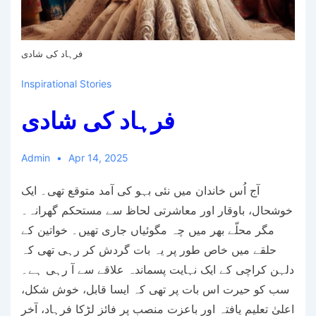
فرہاد کی شادی
Inspirational Stories
فرہاد کی شادی
Admin
Apr 14, 2025
آج اُس خاندان میں نئی بہو کی آمد متوقع تھی۔ ایک
خوشحال، باوقار اور معاشرتی لحاظ سے مستحکم گھرانہ۔
مگر محلّے بھر میں چہ مگوئیاں جاری تھیں۔ خواتین کے
حلقے میں خاص طور پر یہ بات گردش کر رہی تھی کہ
دلہن کراچی کے ایک نہایت پسماندہ علاقے سے آ رہی ہے۔
سب کو حیرت اس بات پر تھی کہ ایسا قابل، خوش شکل،
اعلیٰ تعلیم یافتہ اور باعزت منصب پر فائز لڑکا فرہاد، آخر