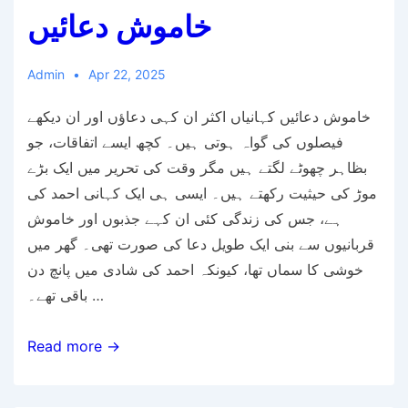
خاموش دعائیں
Admin
Apr 22, 2025
خاموش دعائیں کہانیاں اکثر ان کہی دعاؤں اور ان دیکھے
فیصلوں کی گواہ ہوتی ہیں۔ کچھ ایسے اتفاقات، جو
بظاہر چھوٹے لگتے ہیں مگر وقت کی تحریر میں ایک بڑے
موڑ کی حیثیت رکھتے ہیں۔ ایسی ہی ایک کہانی احمد کی
ہے، جس کی زندگی کئی ان کہے جذبوں اور خاموش
قربانیوں سے بنی ایک طویل دعا کی صورت تھی۔ گھر میں
خوشی کا سماں تھا، کیونکہ احمد کی شادی میں پانچ دن
باقی تھے۔ …
خاموش
Read more →
دعائیں