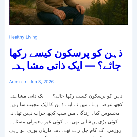
Healthy Living
ذہن کو پرسکون کیسے رکھا
جائے؟ — ایک ذاتی مشاہدہ
Admin
Jun 3, 2026
ذہن کو پرسکون کیسے رکھا جائے؟ — ایک ذاتی مشاہدہ
کچھ عرصہ پہلے میں نے اپنے ذہن کا ایک عجیب سا رویہ
محسوس کیا۔ زندگی میں سب کچھ خراب نہیں تھا، نہ
کوئی بڑی پریشانی تھی، نہ کوئی غیر معمولی مسئلہ۔
روزمرہ کے کام چل رہے تھے، ذمہ داریاں پوری ہو رہی