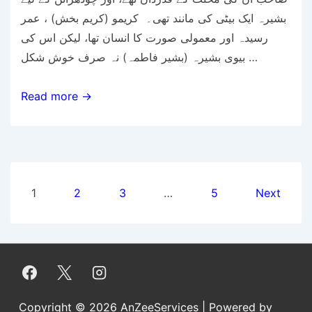
بشیرہ ایک بیٹی کی مانند تھی۔ کریمو (کریم بخش) ، عمر
رسیدہ اور معمولی صورت کا انسان تھا، لیکن اس کی
بیوی بشیرہ (بشیر فاطمہ) نہ صرف خوش شکل …
دانی
Read more →
Posts
1
2
3
…
5
Next
pagination
Copyright © 2026
AnZeeServices
| Powered by