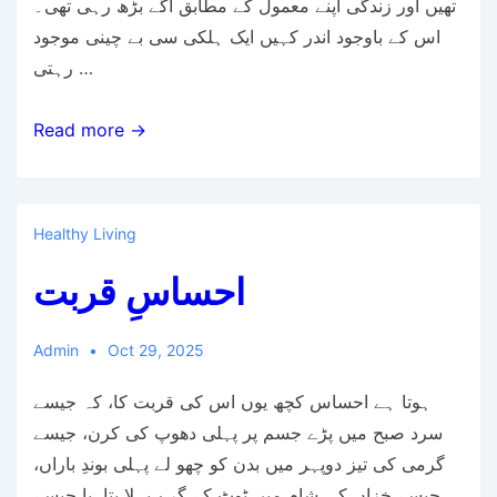
تھیں اور زندگی اپنے معمول کے مطابق آگے بڑھ رہی تھی۔
اس کے باوجود اندر کہیں ایک ہلکی سی بے چینی موجود
رہتی …
ذہن
Read more →
کو
پرسکون
کیسے
Healthy Living
رکھا
احساسِ قربت
جائے؟
—
ایک
Admin
Oct 29, 2025
ذاتی
ہوتا ہے احساس کچھ یوں اس کی قربت کا، کہ جیسے
مشاہدہ
سرد صبح میں پڑے جسم پر پہلی دھوپ کی کرن، جیسے
گرمی کی تیز دوپہر میں بدن کو چھو لے پہلی بوندِ باراں،
جیسے خزاں کی شام میں ٹوٹ کے گرے پہلا پتا، یا جیسے