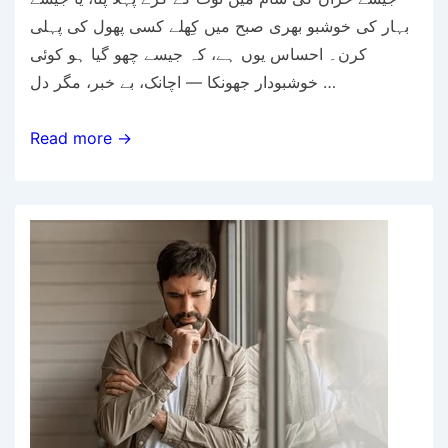
بہار کی خوشبو بھری صبح میں کِھلے کسی پھول کی پہلی
کرن۔ احساس یوں ہے، کہ جیسے چھو گیا ہو کوئی
خوشبودار جھونکا — اچانک، بے خبر، مگر دل …
احساسِ
Read more →
قربت