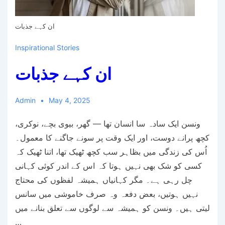
ان کہے جذبات
Inspirational Stories
ان کہے جذبات
Admin
May 4, 2025
ونسن ایک سادہ سا انسان تھا — گھر، بیوی بچے، نوکری،
کچھ پرانے دوست، اور ایک وقت پر سونے جاگنے کا معمول۔
اُس کی زندگی میں بظاہر سب کچھ ٹھیک تھا، اتنا ٹھیک کہ
کسی کو شک بھی نہیں ہوتا کہ اس کے اندر کوئی کہانی
چل رہی ہے۔ مگر کہانیاں ہمیشہ لفظوں کی محتاج
نہیں ہوتیں، بعض دفعہ وہ صرف خاموشی میں سانس
لیتی ہیں۔ ونسن کو ہمیشہ سے لوگوں سے تعلق بنانے میں
…