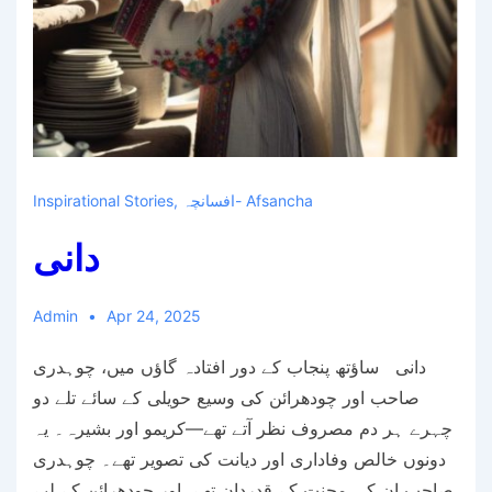
افسانچہ- Afsancha
,
Inspirational Stories
دانی
Admin
Apr 24, 2025
دانی ساؤتھ پنجاب کے دور افتادہ گاؤں میں، چوہدری
صاحب اور چودھرائن کی وسیع حویلی کے سائے تلے دو
چہرے ہر دم مصروف نظر آتے تھے—کریمو اور بشیرہ۔ یہ
دونوں خالص وفاداری اور دیانت کی تصویر تھے۔ چوہدری
صاحب ان کی محنت کے قدردان تھے، اور چودھرائن کے لیے