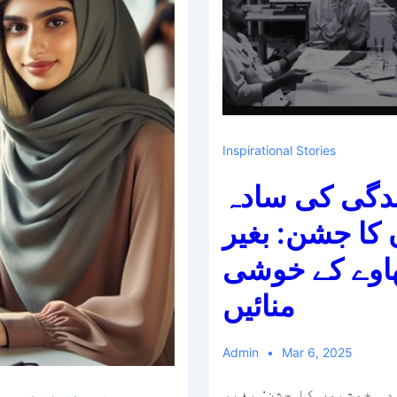
Inspirational Stories
دگی کی سادہ
کا جشن: بغیر
اوے کے خوشی
منائیں
Admin
Mar 6, 2025
دہ خوشیوں کا جشن: بغیر