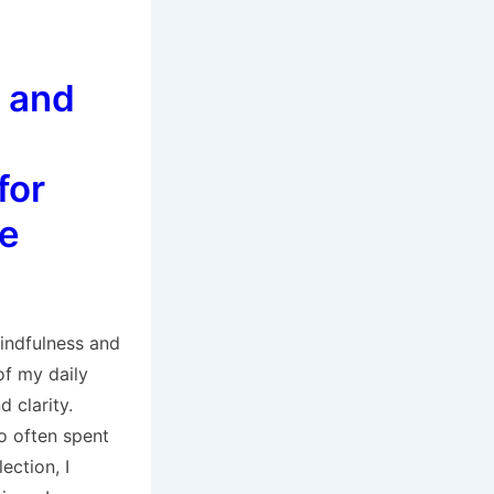
 and
for
fe
of my daily
d clarity.
o often spent
ection, I