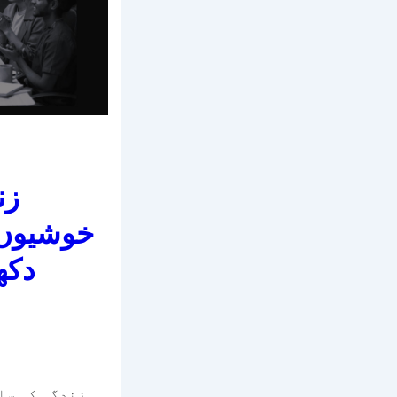
زن
خوشیوں 
دکھ
زندگی کی سا