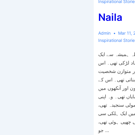
Inspirational Storie
Naila
Admin
Mar 11,
ائلہ ہمیشہ سے ایک
اد لڑکی تھی۔ اس
ور متوازن شخصیت
ناتی تھی۔ اس کے
 اور آنکھوں میں
یاں تھی۔ وہ اپنی
ولی سنجیدہ تھی
ں ایک ہلکی سی
 چھپی ہوئی تھی
جو …