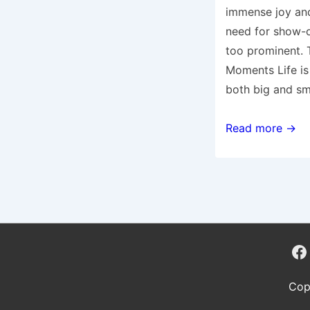
immense joy and
need for show-o
too prominent. 
Moments Life is
both big and sm
Cherishing
Read more →
Life’s
Simple
Joys:
Celebrating
Without
the
Spotlight
Cop