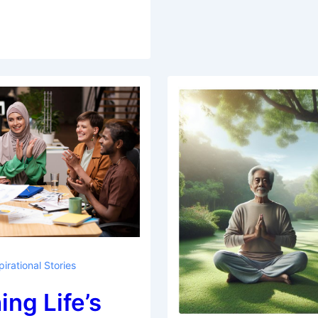
کا
جشن:
بغیر
دکھاوے
کے
خوشی
منائیں
pirational Stories
ing Life’s