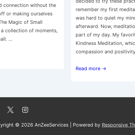
decided to try these pract
 connection without the
remember my first meditat
ff or making ourselves
was hard to quiet my mind,
The Magic of Small
afterward. Now, meditatio
 a collection of moments,
part of my day. My favori
all. …
Kindness Meditation, which
compassion and positivit
Mindfulness
Read more →
and
Meditation:
Techniques
for
Everyday
Life
yright © 2026
AnZeeServices
| Powered by
Responsive T