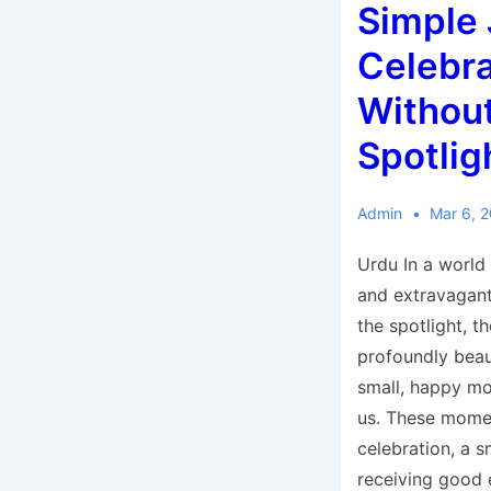
Simple 
Celebra
Without
Spotlig
Admin
Mar 6, 
Urdu In a world
and extravagant
the spotlight, t
profoundly beau
small, happy m
us. These momen
celebration, a s
receiving good 