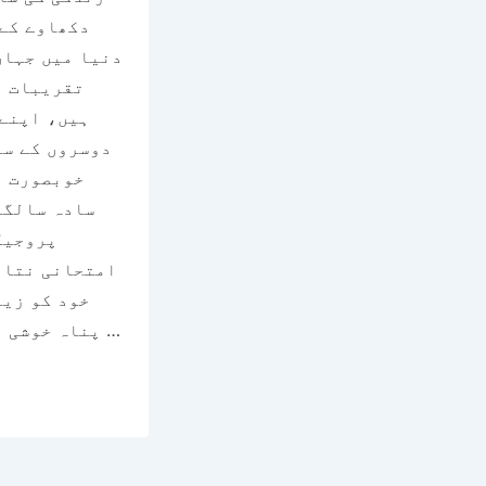
دکھاوے کے
دنیا میں جہاں
تقریبات ا
ہیں، اپنے
دوسروں کے سا
خوبصورت ہ
سادہ سالگر
پروجیک
امتحانی نتائ
خود کو زیا
پناہ خوشی اور تعلقات لا سکتے ہیں۔ …