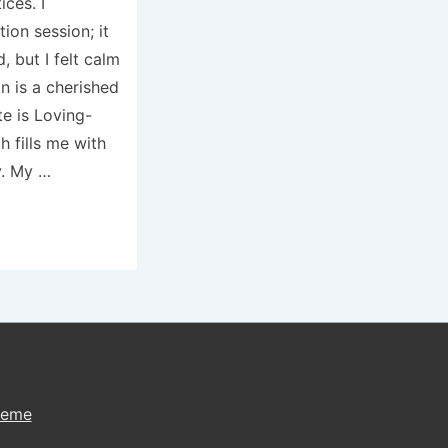
ices. I
ion session; it
 but I felt calm
n is a cherished
te is Loving-
 fills me with
y. My …
heme