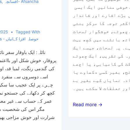
s
,
افسانچہ- Afsancha
 خوشی منائیں ایک ایسی
 بڑے اشارے اور شاندار
کثر توجہ کا مرکز بنتی
 چھوٹے، خوشگوار لمحات
 2025
Tagged With
Inspirational Stories - حوصلہ افزا کہانیاں
تھ بانٹنے میں کچھ بہت
ے۔ یہ لمحات، جیسے ایک
نائلہ: ایک باوقار سفر ن
ہ کی تقریب، ایک چھوٹے
پروقار، خوش شکل اور بااعتم
ٹ کی کامیابی، یا اچھے
کی گندمی رنگت، لمبا قد، ا
ج، بغیر کسی دکھاوے یا
اسے دوسروں سے منفرد ب
دہ نمایاں کیے بغیر بے
چہرے پر ایک عجیب سا سکون
کچھ کر دکھانے کی جستجو نما
عمر کے حساب سے غیر معم،
زندگی
Read more →
مگر اس کی شخصیت می
کی
شرارت اور خوش مزاجی بھی،
سادہ
خوشیوں