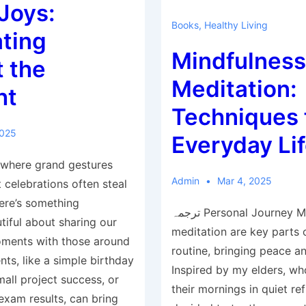
Joys:
Books
,
Healthy Living
ting
Mindfulness
 the
Meditation:
ht
Techniques 
2025
Everyday Li
 where grand gestures
Admin
Mar 4, 2025
 celebrations often steal
here’s something
ترجمہ Personal Journey Mindfulness and
tiful about sharing our
meditation are key parts 
oments with those around
routine, bringing peace an
ts, like a simple birthday
Inspired by my elders, wh
mall project success, or
their mornings in quiet refl
exam results, can bring